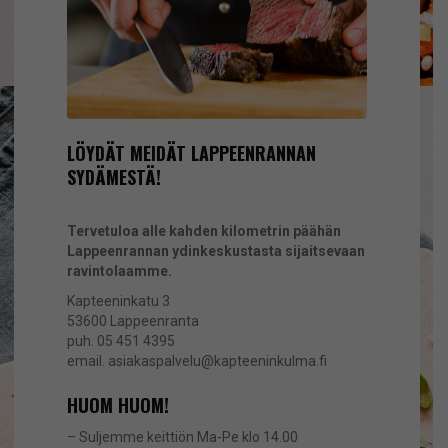
LÖYDÄT MEIDÄT LAPPEENRANNAN
SYDÄMESTÄ!
Tervetuloa alle kahden kilometrin päähän
Lappeenrannan ydinkeskustasta sijaitsevaan
ravintolaamme.
Kapteeninkatu 3
53600 Lappeenranta
puh.
05 451 4395
email.
asiakaspalvelu@kapteeninkulma.fi
HUOM HUOM!
– Suljemme keittiön Ma-Pe klo 14.00