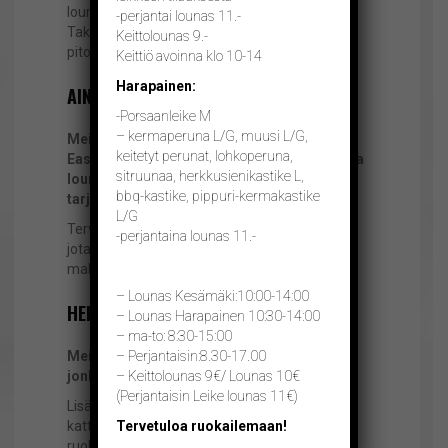
lounasravintola, josta saa myös a’la Carte- ja
-perjantai lounas 11.-
TakeAway -annoksia sekä monipuolista
Keittolounas 9.-
pitopalvelua.
Keittiö avoinna klo 10-14
Harapainen:
AINA UNIIKKI ELÄMYS!
-Porsaanleike M
– kermaperuna L/G, muusi L/G,
Meillä voit maksaa käteisellä, luottokortilla
keitetyt perunat, lohkoperuna,
EasyBreakilla, ePassilla, EdenRed -kortilla ja
sitruunaa, herkkusienikastike L,
lounasseteleillä. Lisäksi yrityksille
bbq-kastike, pippuri-kermakastike
tarjoamme kuukausilaskutusta.
L/G
Tervetuloa nauttimaan herkullista kotiruokaa,
-perjantaina lounas 11.-
jota itse omin pienin kätösimme
mahdollisimman paljon valmistamme.
– Lounas Kesämäki:10:00-14:00
HERKULLISTA RUOKAA!
– Lounas Harapainen 10:30-14:00
– ma-to: 8:30-15:00
Meidät tunnetaan perjantain leikepäivästä,
– Perjantaisin:8.30-17.00
jonka suosiosta olemme erityisen ylpeitä.
– Keittolounas 9€/ Lounas 10€
(Perjantaisin Leike lounas 11€)
Lisäksi Anniskeluoikeudet sekä ennen kaikkea
kattava a’la Carte -listamme takaa maistuvan
Tervetuloa ruokailemaan!
ruokaelämyksen.