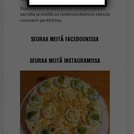
Sijaitsemme erinomaisten kulkuyhteyksien
varrella ja meillä on ravintoloidemme edessä
runsaasti parkkitilaa.
SEURAA MEITÄ FACEBOOKISSA
SEURAA MEITÄ INSTAGRAMISSA